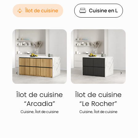
Îlot de cuisine
Cuisine en L
ne
Îlot de cuisine
Îlot de cuisine
Î
“Arcadia”
“Le Rocher”
Cuisine
,
Îlot de cuisine
Cuisine
,
Îlot de cuisine