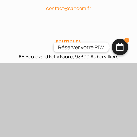
contact@sandom.fr
1
BOUTIQUES
Réserver votre RDV
Réserver votre RDV
86 Boulevard Felix Faure, 93300 Aubervilliers
Lundi au Samedi: 09:00 – 20:00
58 rue Claude Bernard,
75005 Paris
Lundi au Samedi: 09:00 – 20:00
INFORMATIONS