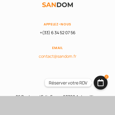
APPELEZ-NOUS
+(33) 6 34 52 07 56
EMAIL
contact@sandom.fr
1
Réserver votre RDV
Réserver votre RDV
BOUTIQUES
86 Boulevard Felix Faure, 93300 Aubervilliers
Lundi au Samedi: 09:00 – 20:00