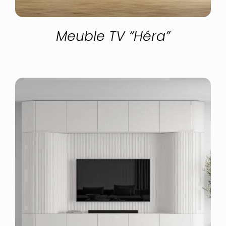
Meuble TV “Héra”
CONFIGURER
/
DÉTAILS