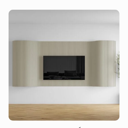
Façade
À Propos
Mon compte
CONFIGURER
/
DÉTAILS