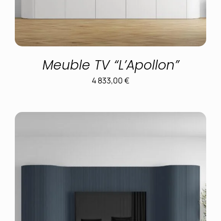
Meuble TV “L’Apollon”
4 833,00
€
CONFIGURER
/
DÉTAILS