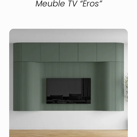
Meuble TV “Éros”
CONFIGURER
/
DÉTAILS