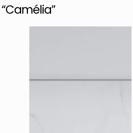
“Camélia”
Façade
À Propos
Mon compte