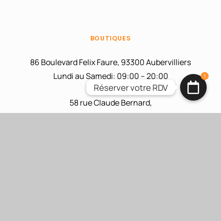
BOUTIQUES
86 Boulevard Felix Faure, 93300 Aubervilliers
Lundi au Samedi: 09:00 – 20:00
1
Réserver votre RDV
Réserver votre RDV
58 rue Claude Bernard,
75005 Paris
Lundi au Samedi: 09:00 – 20:00
INFORMATIONS
Demande de devis
Blog